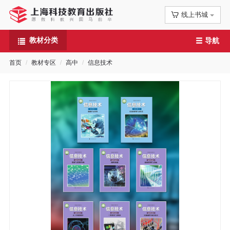
线上书城
首
教材分类
导航
页
首页
教材专区
高中
信息技术
信
息
公
告
图
书
专