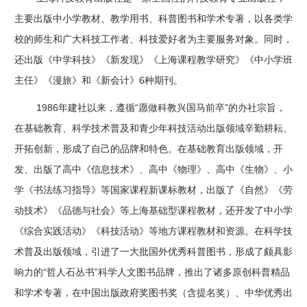
区
主要出版中小学教材、教学用书、科普图书和学术专著，以各类学
教
校的师生和广大科技工作者、科技爱好者为主要服务对象。同时，
还出版《中学科技》《新发现》《上海课程教学研究》《中小学班
材
主任》《漫旅》和《新会计》6种期刊。
专
1986年建社以来，遵循“愿做科教兴国马前卒”的办社宗旨，
在基础教育、科学技术普及和青少年科技活动出版领域辛勤耕耘、
区
开拓创新，形成了自己的品牌和特色。在基础教育出版领域，开
期
发、出版了高中《信息技术》、高中《物理》、高中《生物》、小
学《书法练习指导》等国家课程新课标教材，出版了《自然》《劳
刊
动技术》《品德与社会》等上海基础型课程教材，还开发了中小学
专
《综合实践活动》《科技活动》等地方课程教材和资源。在科学技
术普及出版领域，引进了一大批国外优秀科普图书，形成了颇具影
区
响力的“哲人石丛书”科学人文图书品牌，推出了诸多原创科普精品
课
和学术专著，在中国出版政府奖图书奖（含提名奖）、中华优秀出