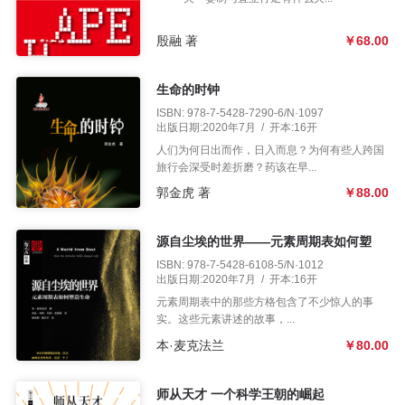
区
殷融 著
￥68.00
教
材
生命的时钟
ISBN: 978-7-5428-7290-6/N·1097
专
出版日期:2020年7月 / 开本:16开
人们为何日出而作，日入而息？为何有些人跨国
旅行会深受时差折磨？药该在早...
区
郭金虎 著
￥88.00
期
源自尘埃的世界——元素周期表如何塑
刊
ISBN: 978-7-5428-6108-5/N·1012
出版日期:2020年7月 / 开本:16开
专
元素周期表中的那些方格包含了不少惊人的事
实。这些元素讲述的故事，...
区
本·麦克法兰
￥80.00
课
师从天才 一个科学王朝的崛起