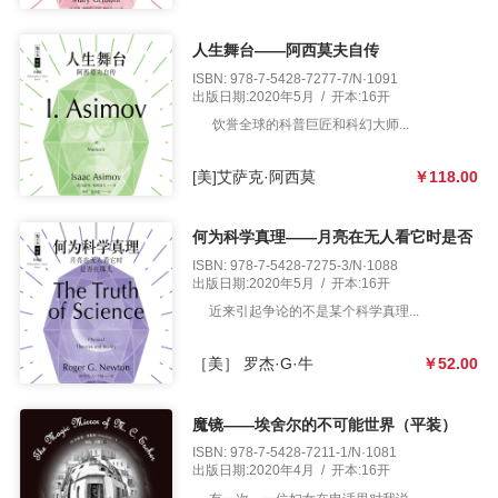
人生舞台——阿西莫夫自传
ISBN: 978-7-5428-7277-7/N·1091
出版日期:2020年5月 / 开本:16开
饮誉全球的科普巨匠和科幻大师...
[美]艾萨克·阿西莫
￥118.00
何为科学真理——月亮在无人看它时是否
在那儿
ISBN: 978-7-5428-7275-3/N·1088
出版日期:2020年5月 / 开本:16开
近来引起争论的不是某个科学真理...
［美］ 罗杰·G·牛
￥52.00
魔镜——埃舍尔的不可能世界（平装）
ISBN: 978-7-5428-7211-1/N·1081
出版日期:2020年4月 / 开本:16开