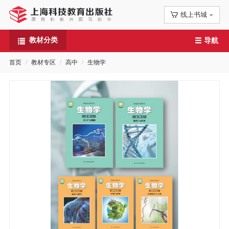
线上书城
首
教材分类
导航
页
首页
教材专区
高中
生物学
信
息
公
告
图
书
专