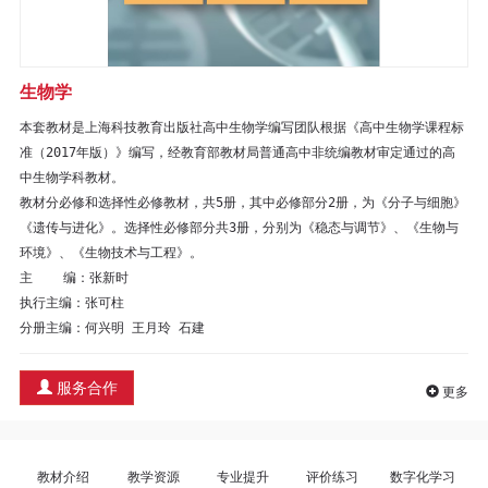
区
教
生物学
材
本套教材是上海科技教育出版社高中生物学编写团队根据《高中生物学课程标
准（2017年版）》编写，经教育部教材局普通高中非统编教材审定通过的高
专
中生物学科教材。

教材分必修和选择性必修教材，共5册，其中必修部分2册，为《分子与细胞》
区
《遗传与进化》。选择性必修部分共3册，分别为《稳态与调节》、《生物与
环境》、《生物技术与工程》。

期
主    编：张新时

执行主编：张可柱

刊
分册主编：何兴明 王月玲 石建
专
服务合作
更多
区
课
教材介绍
教学资源
专业提升
评价练习
数字化学习