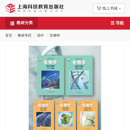
线上书城
首
教材分类
导航
页
首页
教材专区
高中
生物学
信
息
公
告
图
书
专