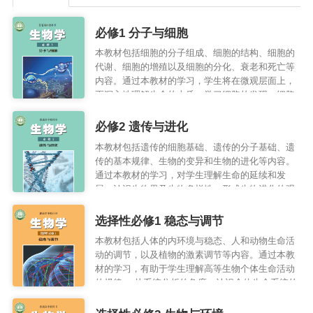
程
必修1 分子与细胞
资
本教材包括细胞的分子组成、细胞的结构、细胞的
代谢、细胞的增殖以及细胞的分化、衰老和死亡等
源
内容。通过本教材的学习，学生将在微观层面上，
更深入地理解生命的本质。学习细胞的发现、细胞
学说的建立和发展，了解生命的物质性和生物界的
关
统一性，细胞生命活动中物质、能量和信息变化的
必修2 遗传与进化
统一，细胞结构与功能的统一，生物体部分和整体
于
本教材包括遗传的细胞基础、遗传的分子基础、遗
的统一等，有助于学生加深对科学过程和本质的理
传的基本规律、生物的变异和生物的进化等内容。
解，形成科学的自然观。
我
通过本教材的学习，对学生理解生命的延续和发
展，认识生物界及生物多样性，形成生物进化的观
点，树立正确的自然观有重要意义；同时，对理解
们
有关原理在促进经济与社会发展、增进人类健康等
选择性必修1 稳态与调节
方面的价值 ，也是十分重要的。
本教材包括人体的内环境与稳态、人和动物生命活
动的调节，以及植物的激素调节等内容。通过本教
材的学习，有助于学生理解高等生物个体生命活动
的规律， 从系统分析的角度，认识个体生命系统的
稳态；也有助于学生理解健康生活方式对于维持人
体内环境的稳态、疾病预防的意义。