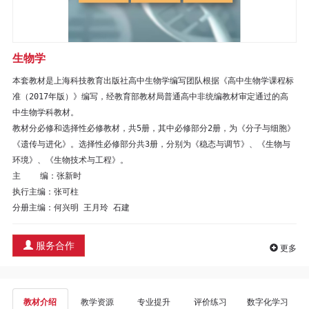
区
教
生物学
材
本套教材是上海科技教育出版社高中生物学编写团队根据《高中生物学课程标
准（2017年版）》编写，经教育部教材局普通高中非统编教材审定通过的高
专
中生物学科教材。

教材分必修和选择性必修教材，共5册，其中必修部分2册，为《分子与细胞》
区
《遗传与进化》。选择性必修部分共3册，分别为《稳态与调节》、《生物与
环境》、《生物技术与工程》。

期
主    编：张新时

执行主编：张可柱

刊
分册主编：何兴明 王月玲 石建
专
服务合作
更多
区
课
教材介绍
教学资源
专业提升
评价练习
数字化学习