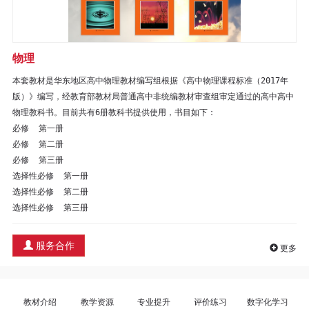
区
教
物理
材
本套教材是华东地区高中物理教材编写组根据《高中物理课程标准（2017年
版）》编写，经教育部教材局普通高中非统编教材审查组审定通过的高中高中
专
物理教科书。目前共有6册教科书提供使用，书目如下：

必修  第一册  

区
必修  第二册  

必修  第三册

期
选择性必修  第一册  

选择性必修  第二册  

刊
选择性必修  第三册
专
服务合作
更多
区
课
教材介绍
教学资源
专业提升
评价练习
数字化学习