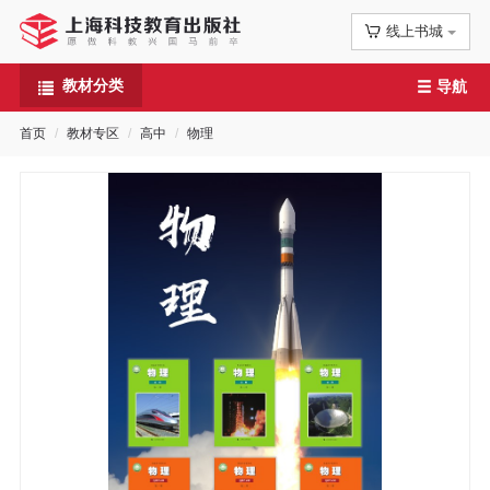
线上书城
首
教材分类
导航
页
首页
教材专区
高中
物理
信
息
公
告
图
书
专