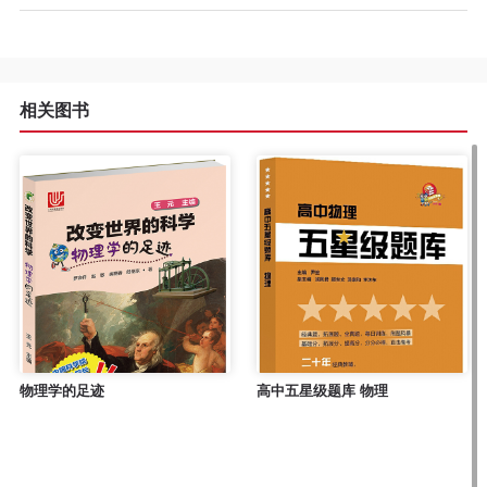
程
资
相关图书
源
关
于
我
们
物理学的足迹
高中五星级题库 物理