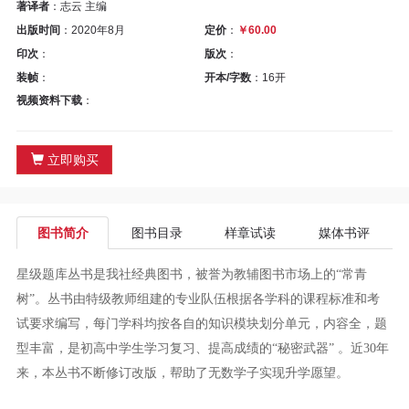
区
著译者
：志云 主编
出版时间
：2020年8月
定价
：
￥60.00
教
印次
：
版次
：
装帧
：
开本/字数
：16开
材
视频资料下载
：
专
立即购买
区
期
图书简介
图书目录
样章试读
媒体书评
刊
星级题库丛书是我社经典图书，被誉为教辅图书市场上的“常青
专
树”。丛书由特级教师组建的专业队伍根据各学科的课程标准和考
试要求编写，每门学科均按各自的知识模块划分单元，内容全，题
区
型丰富，是初高中学生学习复习、提高成绩的“秘密武器” 。近30年
来，本丛书不断修订改版，帮助了无数学子实现升学愿望。
课