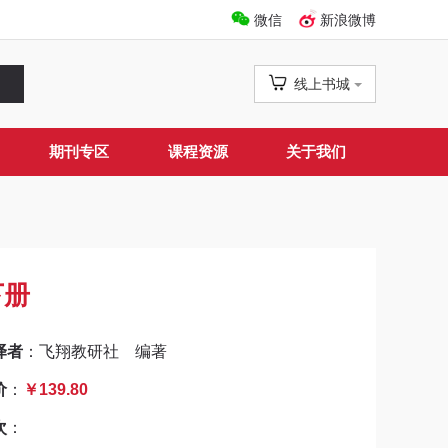
微信
新浪微博
线上书城
期刊专区
课程资源
关于我们
下册
译者
：飞翔教研社 编著
价
：
￥139.80
次
：