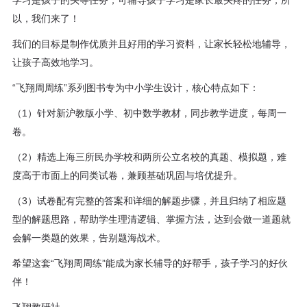
学习是孩子的头等任务，可辅导孩子学习是家长最头疼的任务，所
程
以，我们来了！
资
我们的目标是制作优质并且好用的学习资料，让家长轻松地辅导，
让孩子高效地学习。
源
“飞翔周周练”系列图书专为中小学生设计，核心特点如下：
关
（1）针对新沪教版小学、初中数学教材，同步教学进度，每周一
卷。
于
（2）精选上海三所民办学校和两所公立名校的真题、模拟题，难
我
度高于市面上的同类试卷，兼顾基础巩固与培优提升。
（3）试卷配有完整的答案和详细的解题步骤，并且归纳了相应题
们
型的解题思路，帮助学生理清逻辑、掌握方法，达到会做一道题就
会解一类题的效果，告别题海战术。
希望这套“飞翔周周练”能成为家长辅导的好帮手，孩子学习的好伙
伴！