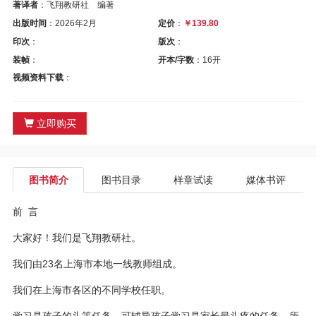
区
著译者
：飞翔教研社 编著
出版时间
：2026年2月
定价
：
￥139.80
教
印次
：
版次
：
装帧
：
开本/字数
：16开
材
视频资料下载
：
专
立即购买
区
期
图书简介
图书目录
样章试读
媒体书评
刊
前 言
专
大家好！我们是飞翔教研社。
区
我们由23名上海市本地一线教师组成。
我们在上海市各区的不同学校任职。
课