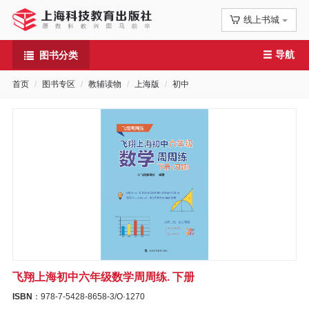
线上书城
首
导航
图书分类
页
首页
图书专区
教辅读物
上海版
初中
信
息
公
告
图
书
飞翔上海初中六年级数学周周练. 下册
专
ISBN
：978-7-5428-8658-3/O·1270