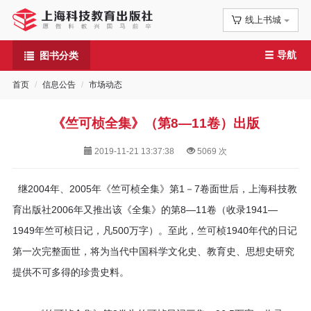
线上书城
首
导航
图书分类
页
首页
信息公告
市场动态
信
息
《竺可桢全集》（第8—11卷）出版
2019-11-21 13:37:38
5069
次
公
告
继2004年、2005年《竺可桢全集》第1－7卷面世后，上海科技教
育出版社2006年又推出该《全集》的第8—11卷（收录1941—
图
1949年竺可桢日记，凡500万字）。至此，竺可桢1940年代的日记
书
第一次完整面世，将为当代中国科学文化史、教育史、思想史研究
提供不可多得的珍贵史料。
专