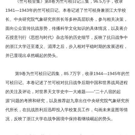
区
《竺可桢全集》第8卷为竺可桢日记三集，96.5万字，收录
1941—1943年的竺可桢日记。本卷记述了竺可桢身兼浙江大学校
教
长、中央研究院气象研究所所长等多种高层职务，参与相关决策，
面向公众宣传抗战形势，传播科学文化知识的具体情况，以及蒋介
材
石授意刊行《思想与时代》杂志等的历史细节，反映了抗日战争中
专
的浙江大学迁至遵义、湄潭之后，步入相对平稳时期的发展进程，
并已显现出卓然崛起的势头。
区
期
第9卷为竺可桢日记四集，85.7万字，收录1944—1945年的竺
可桢日记。本卷记述了竺可桢对抗日战争后期中国和世界战局进程
刊
的关注及评论，对世界天文学史中一大难题——“二十八宿的起
专
源”问题的考辨和研究，以及推荐赵九章出任中央研究院气象研究所
代所长，在抗战胜利后迅即投入学校复员工作，勾画未来蓝图等情
区
况，反映了浙江大学在战争困境中保持着继续崛起的势头。
课