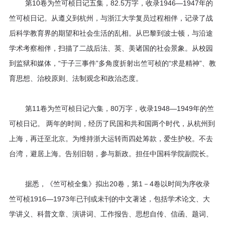
第10卷为竺可桢日记五集，82.5万字，收录1946—1947年的
程
竺可桢日记。从遵义到杭州，与浙江大学复员过程相伴，记录了战
资
后科学教育界的期望和社会生活的乱相。从巴黎到波士顿，与沿途
学术考察相伴，扫描了二战后法、英、美诸国的社会景象。从校园
源
到监狱和媒体，“于子三事件”多角度折射出竺可桢的“求是精神”、教
育思想、治校原则、法制观念和政治态度。
关
于
第11卷为竺可桢日记六集，80万字，收录1948—1949年的竺
可桢日记。 两年的时间，经历了民国和共和国两个时代，从杭州到
我
上海，再迁至北京。为维持浙大运转而四处筹款，爱生护校。不去
们
台湾，避居上海。告别旧朝，参与新政。担任中国科学院副院长。
据悉，《竺可桢全集》拟出20卷，第1－4卷以时间为序收录
竺可桢1916—1973年已刊或未刊的中文著述，包括学术论文、大
学讲义、科普文章、演讲词、工作报告、思想自传、信函、题词、