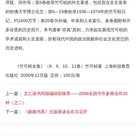
序跋、诗作等；第5卷收录竺可桢的外文著述，包括首次全文发表
的哈佛大学博士论文；第6—19卷收录1936—1974年的竺可桢日
记，约1600万字；第20卷为补编、年表和人名索引。各卷都附有许
多珍贵的历史照片。本书遵奉“存真”原则，力求如实展现竺可桢的
学术成就和人生道路，折射现代中国的政治面貌和社会文化变迁的
历史进程。
《竺可桢全集》（8、9、10、11卷）竺可桢著 上海科技教育
出版社 2006年12月版 定价：100元/卷
上一篇：
文汇读书周报编辑部推荐——2006全国书市参展佳作20
种（之二）
下一篇：
《嫦娥书系》出版座谈会在京召开