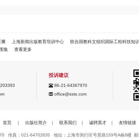
豆瓣
上海新闻出版教育培训中心
联合国教科文组织国际工程科技知
图集
查看更多
投诉建议
203393
86-21-64367970
om
office@sste.com
首页
|
出版社简介
|
联系我们
|
诚聘英才
|
友情链接
970 传真：021-64702835 地址：上海市闵行区号景路159号A栋8楼 邮箱：m