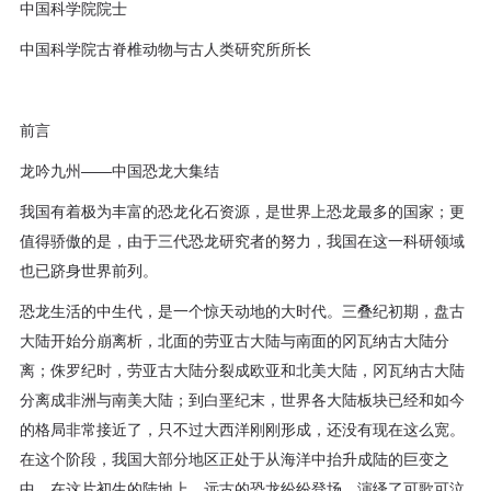
中国科学院院士
中国科学院古脊椎动物与古人类研究所所长
前言
龙吟九州——中国恐龙大集结
我国有着极为丰富的恐龙化石资源，是世界上恐龙最多的国家；更
值得骄傲的是，由于三代恐龙研究者的努力，我国在这一科研领域
也已跻身世界前列。
恐龙生活的中生代，是一个惊天动地的大时代。三叠纪初期，盘古
大陆开始分崩离析，北面的劳亚古大陆与南面的冈瓦纳古大陆分
离；侏罗纪时，劳亚古大陆分裂成欧亚和北美大陆，冈瓦纳古大陆
分离成非洲与南美大陆；到白垩纪末，世界各大陆板块已经和如今
的格局非常接近了，只不过大西洋刚刚形成，还没有现在这么宽。
在这个阶段，我国大部分地区正处于从海洋中抬升成陆的巨变之
中。在这片初生的陆地上，远古的恐龙纷纷登场，演绎了可歌可泣