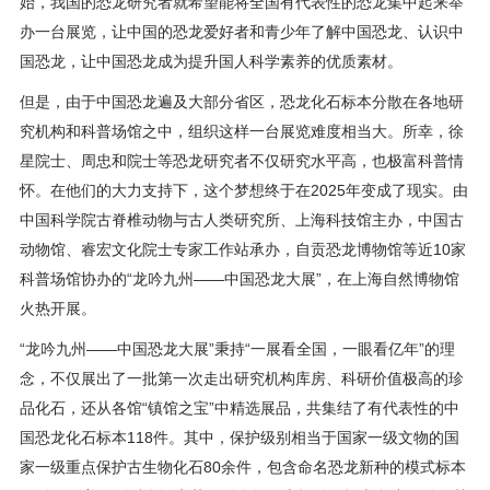
始，我国的恐龙研究者就希望能将全国有代表性的恐龙集中起来举
办一台展览，让中国的恐龙爱好者和青少年了解中国恐龙、认识中
国恐龙，让中国恐龙成为提升国人科学素养的优质素材。
但是，由于中国恐龙遍及大部分省区，恐龙化石标本分散在各地研
究机构和科普场馆之中，组织这样一台展览难度相当大。所幸，徐
星院士、周忠和院士等恐龙研究者不仅研究水平高，也极富科普情
怀。在他们的大力支持下，这个梦想终于在2025年变成了现实。由
中国科学院古脊椎动物与古人类研究所、上海科技馆主办，中国古
动物馆、睿宏文化院士专家工作站承办，自贡恐龙博物馆等近10家
科普场馆协办的“龙吟九州——中国恐龙大展”，在上海自然博物馆
火热开展。
“龙吟九州——中国恐龙大展”秉持“一展看全国，一眼看亿年”的理
念，不仅展出了一批第一次走出研究机构库房、科研价值极高的珍
品化石，还从各馆“镇馆之宝”中精选展品，共集结了有代表性的中
国恐龙化石标本118件。其中，保护级别相当于国家一级文物的国
家一级重点保护古生物化石80余件，包含命名恐龙新种的模式标本