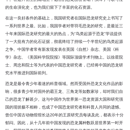
的生命演化史，也为我们留下了丰富的化石资源。
在这一良好条件的基础上，我国研究者在国际恐龙研究史上书写了
一系列世界之最。比如，我国学者对带羽毛恐龙的研究，是最近三
十年来国际恐龙研究的最大的热点，为“鸟类起源于恐龙”学说提供
了一大批有力的化石证据，彻底终结了持续一个半世纪的鸟类起源
之争。中国学者常有新发现发表在英国《自然》杂志、美国《科
学》杂志、《美国科学院院报》等国际顶级学术刊物上。以徐星院
士、周忠和院士等为代表的中国恐龙研究者，已经将中国的恐龙研
究水平推进到国际前列。
恐龙是最令青少年着迷的科普领域。然而受国外恐龙文化作品的影
响，很多青少年对国外的霸王龙、三角龙等如数家珍，却对我们自
己的恐龙了解甚少。这与中国作为世界第一恐龙资源大国和研究强
国的现状极不相称，也成了中国恐龙研究者和科普人共同的遗憾。
曾任中国古动物馆馆长达20年的王原研究员每谈及此，都表示十分
郁闷。因此，从十几年前中国发现的恐龙属种数跃居世界第一时开