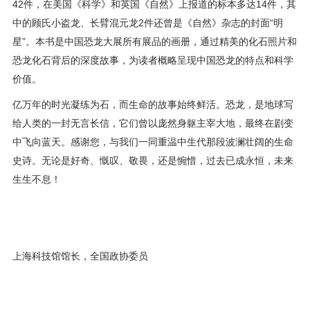
42件，在美国《科学》和英国《自然》上报道的标本多达14件，其
中的顾氏小盗龙、长臂混元龙2件还曾是《自然》杂志的封面“明
星”。本书是中国恐龙大展所有展品的画册，通过精美的化石照片和
恐龙化石背后的深度故事，为读者概略呈现中国恐龙的特点和科学
价值。
亿万年的时光凝练为石，而生命的故事始终鲜活。恐龙，是地球写
给人类的一封无言长信，它们曾以庞然身躯主宰大地，最终在剧变
中飞向蓝天。感谢您，与我们一同重温中生代那段波澜壮阔的生命
史诗。无论是好奇、慨叹、敬畏，还是惋惜，过去已成永恒，未来
生生不息！
上海科技馆馆长，全国政协委员