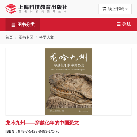
线上书城
首
导航
图书分类
页
首页
图书专区
科学人文
信
息
公
告
图
书
龙吟九州——穿越亿年的中国恐龙
专
ISBN
：978-7-5428-8483-1/Q.76