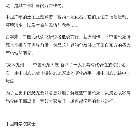
程
龙，是其中最壮丽的万古佳句。
中国广袤的土地上蕴藏着丰富的恐龙化石，它们见证了地质运动、
资
环境演变，以及生命的温情与竞争……
源
百年来，中国几代恐龙研究者砥砺前行、薪火相传，将中国恐龙研
究水平推向了世界前沿，为恐龙世界的全貌补上了来自东方的盛大
关
而独特的图景。
于
“龙吟九州——中国恐龙大展”荟萃了一大批具有代表性的珍品化
石，用中国恐龙标本讲述恐龙家族的演化故事，用中国恐龙讲中国
我
故事。
们
为了让更多的恐龙爱好者更好地了解这些中国恐龙，策展团队将展
品介绍汇编成书，带领大家展开一场跨越亿年的壮丽远征。
中国科学院院士