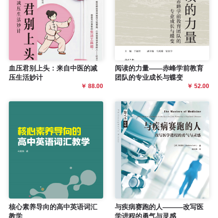
血压君别上头：来自中医的减
阅读的力量——赤峰学前教育
压生活妙计
团队的专业成长与蝶变
￥ 88.00
￥ 52.00
核心素养导向的高中英语词汇
与疾病赛跑的人———改写医
教学
学进程的勇气与灵感