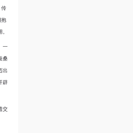
、传
拥抱
用。
》一
蚕桑
迈出
开辟
遗交