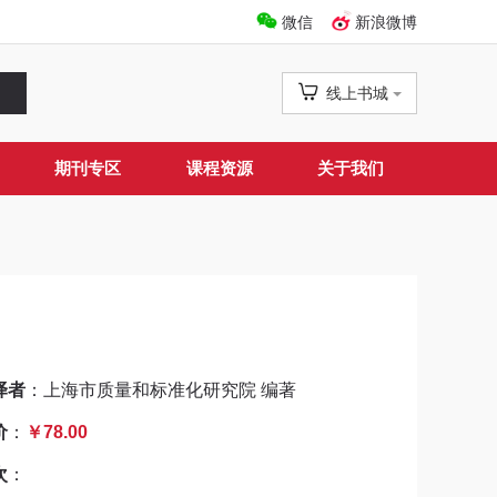
微信
新浪微博
线上书城
期刊专区
课程资源
关于我们
译者
：上海市质量和标准化研究院 编著
价
：
￥78.00
次
：