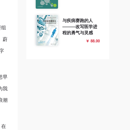
与疾病赛跑的人
———改写医学进
要组
程的勇气与灵感
、蔚
￥ 88.00
字
想早
为我
浪潮
，在