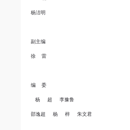
杨洁明
副主编
徐 雷
编 委
杨 超 李豫鲁
邵逸超 杨 梓 朱文君