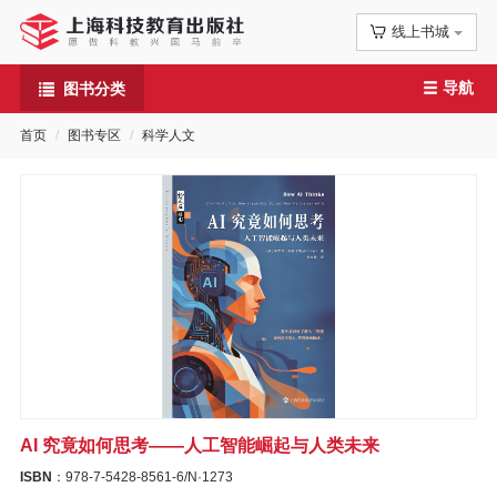
线上书城
首
导航
图书分类
页
首页
图书专区
科学人文
信
息
公
告
图
书
AI 究竟如何思考——人工智能崛起与人类未来
专
ISBN
：978-7-5428-8561-6/N·1273