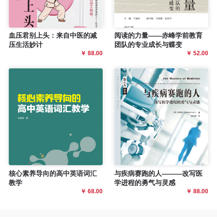
血压君别上头：来自中医的减
阅读的力量——赤峰学前教育
压生活妙计
团队的专业成长与蝶变
￥ 88.00
￥ 52.00
核心素养导向的高中英语词汇
与疾病赛跑的人———改写医
教学
学进程的勇气与灵感
￥ 68.00
￥ 88.00