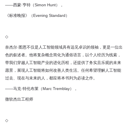
——西蒙·亨特（Simon Hunt），
程
《标准晚报》（Evening Standard）
资
源
◇
关
奈杰尔·图恩不仅是人工智能领域具有远见卓识的领袖，更是一位出
色的叙述者。他将复杂概念简化为通俗语言，以个人经历为线索，
于
带我们穿越人工智能产业的进化历程，还提供了务实且乐观的未来
愿景，展现人工智能将如何改善人类生活。任何希望理解人工智能
我
过去、现在与未来的人，都应将本书列为必读之作。
们
——马克·特伦布莱（Marc Tremblay），
微软杰出工程师
◇