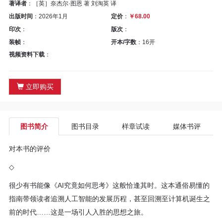
区
著译者
：［英］奈杰尔·图恩 著 刘淘英 译
出版时间
：2026年1月
定价
：
￥68.00
教
印次
：
版次
：
装帧
：
开本/字数
：16开
材
视频资料下载
：
专
立即购买
区
期
图书简介
图书目录
样章试读
媒体书评
刊
对本书的评价
专
◇
区
很少有书能像《AI究竟如何思考》这般恰逢其时。这本通俗易懂的
指南带领读者追溯人工智能的发展历程，甚至回溯至计算机诞生之
课
前的时代……这是一场引人入胜的思想之旅。