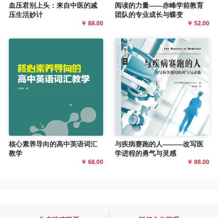
血压君别上头：来自中医的减
阅读的力量——赤峰学前教育
压生活妙计
团队的专业成长与蝶变
￥ 88.00
￥ 52.00
核心素养导向的高中英语词汇
与疾病赛跑的人———改写医
教学
学进程的勇气与灵感
￥ 68.00
￥ 88.00