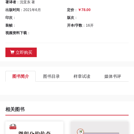
区
著译者
：沈亚东 著
出版时间
：2021年6月
定价
：
￥78.00
教
印次
：
版次
：
装帧
：
开本/字数
：16开
材
视频资料下载
：
专
立即购买
区
期
图书简介
图书目录
样章试读
媒体书评
刊
专
相关图书
区
课