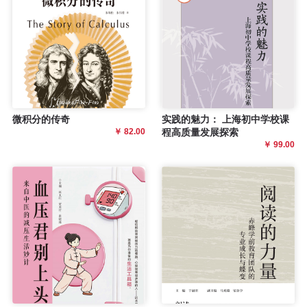
程
资
源
关
微积分的传奇
实践的魅力： 上海初中学校课
￥ 82.00
程高质量发展探索
于
￥ 99.00
我
们