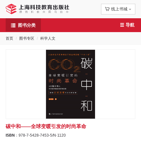
线上书城
首
导航
图书分类
页
首页
图书专区
科学人文
信
息
公
告
图
书
碳中和——全球变暖引发的时尚革命
专
ISBN
：978-7-5428-7453-5/N·1120