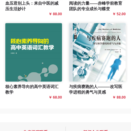
血压君别上头：来自中医的减
阅读的力量——赤峰学前教育
压生活妙计
团队的专业成长与蝶变
￥ 88.00
￥ 52.00
核心素养导向的高中英语词汇
与疾病赛跑的人———改写医
教学
学进程的勇气与灵感
￥ 68.00
￥ 88.00