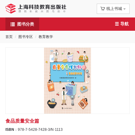
线上书城
首
导航
图书分类
页
首页
图书专区
教育教学
信
息
公
告
图
书
食品质量安全篇
专
ISBN
：978-7-5428-7428-3/N·1113