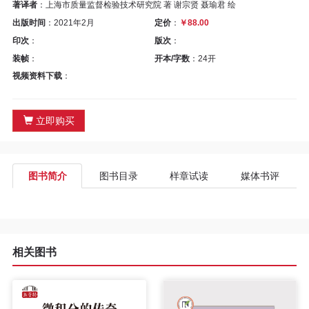
区
著译者
：上海市质量监督检验技术研究院 著 谢宗贤 聂瑜君 绘
出版时间
：2021年2月
定价
：
￥88.00
教
印次
：
版次
：
装帧
：
开本/字数
：24开
材
视频资料下载
：
专
立即购买
区
期
图书简介
图书目录
样章试读
媒体书评
刊
专
相关图书
区
课