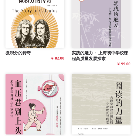
程
资
源
关
微积分的传奇
实践的魅力： 上海初中学校课
￥ 82.00
程高质量发展探索
于
￥ 99.00
我
们