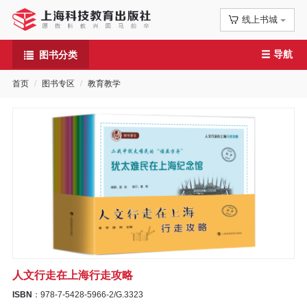
线上书城
首
导航
图书分类
页
首页
图书专区
教育教学
信
息
公
告
图
书
人文行走在上海行走攻略
专
ISBN
：978-7-5428-5966-2/G.3323