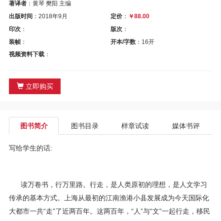
区
著译者
：黄琴 樊阳 主编
出版时间
：2018年9月
定价
：
￥88.00
教
印次
：
版次
：
装帧
：
开本/字数
：16开
材
视频资料下载
：
专
立即购买
区
期
图书简介
图书目录
样章试读
媒体书评
刊
写给学生的话:
专
区
读万卷书，行万里路。行走，是人类原初的理想，是人文学习
传承的基本方式。上海从最初的江南渔港小县发展成为今天国际化
课
大都市一共“走”了近两百年。这两百年，“人”与“文”一起行走，移民