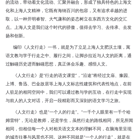
的流动，带动着文化流动、汇聚并融合，形成了独具特色的上海文
程
化和上海人文精神，它既有海纳百川的包容，又有追求卓越的进
取，以一种开明睿智、大气谦和的姿态树立在东西方文化的交汇
资
点。上海人文是我们这个时代的骄傲，值得去学习、去传承、去发
源
扬和创新。
编印《人文行走》一书，就是为了立足上海人文肥沃土壤，寓
关
语文教与学于行走之中、履行之间，让脚步拉近与人文的距离，通
于
过触碰历史进而触碰思想，真正体会乐趣、感悟人文。
《人文行走》是“行走的语文课堂”，“沿途”将经过文庙、豫园、
我
上博、鲁迅、巴金故居等上海人文标志性建筑和代表性地点，在前
们
人驻足的相同空间中，我们可以通过教与学的互动，在行走中实现
与前人的人文对话，开启一段精彩而又深刻的语文学习之旅。
《人文行走》也是“一个人的行走”。“一千个人眼里有一千个哈
姆雷特”，无论是教师，还是学生，虽然行走的路线相同，所见所闻
相同，但相信每一个人对相关语文文本的理解不同，在脑海里呈现
的城市往事与风景也不同。这种不同就是“一个人的行走”，就是在