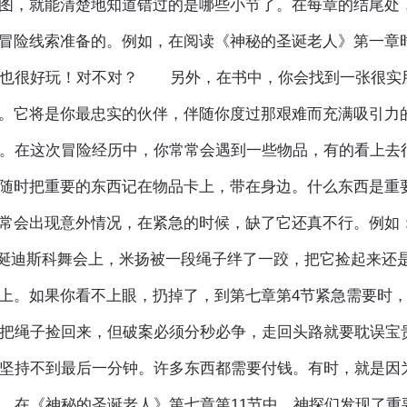
图，就能清楚地知道错过的是哪些小节了。在每章的结尾处
冒险线索准备的。例如，在阅读《神秘的圣诞老人》第一章
也很好玩！对不对？ 另外，在书中，你会找到一张很实
。它将是你最忠实的伙伴，伴随你度过那艰难而充满吸引力
。在这次冒险经历中，你常常会遇到一些物品，有的看上去
随时把重要的东西记在物品卡上，带在身边。什么东西是重
常会出现意外情况，在紧急的时候，缺了它还真不行。例如
诞迪斯科舞会上，米扬被一段绳子绊了一跤，把它捡起来还
上。如果你看不上眼，扔掉了，到第七章第4节紧急需要时
节把绳子捡回来，但破案必须分秒必争，走回头路就要耽误宝
坚持不到最后一分钟。许多东西都需要付钱。有时，就是因
在《神秘的圣诞老人》第七章第11节中，神探们发现了重