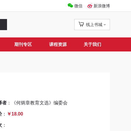
微信
新浪微博
线上书城
期刊专区
课程资源
关于我们
译者
：《何炳章教育文选》编委会
价
：
￥18.00
次
：