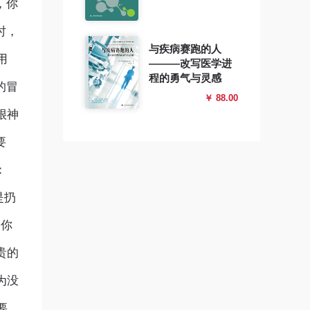
，你
时，
与疾病赛跑的人
用
———改写医学进
程的勇气与灵感
的冒
￥ 88.00
很神
要
：
是扔
，你
贵的
为没
要