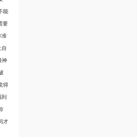
不能
需要
你准
上自
级神
破
觉得
感到
你
间才