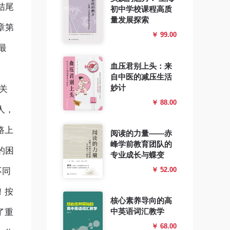
结尾
初中学校课程高质
量发展探索
章第
￥ 99.00
最
血压君别上头：来
自中医的减压生活
妙计
关
￥ 88.00
人，
路上
阅读的力量——赤
峰学前教育团队的
的困
专业成长与蝶变
￥ 52.00
不同
！按
核心素养导向的高
中英语词汇教学
了重
￥ 68.00