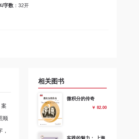
本/字数
：32开
相关图书
微积分的传奇
。案
￥ 82.00
照顺
字，
实践的魅力： 上海